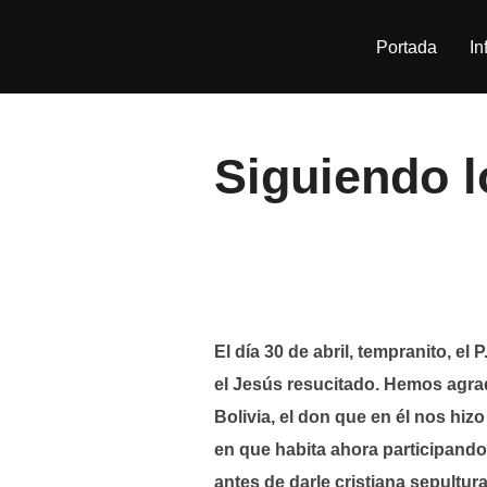
Saltar
al
Portada
In
contenido
Siguiendo l
El día 30 de abril, tempranito, e
el Jesús resucitado. Hemos agra
Bolivia, el don que en él nos hi
en que habita ahora participando
antes de darle cristiana sepultura