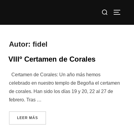
Saltar
Buscar:
al
ALTERN
contenido
Autor:
fidel
VIIIº Certamen de Corales
Certamen de Corales: Un año más hemos
celebrado en nuestro templo de Begoña el certamen
de corales. Han sido los días 19 y 20, 22 al 27 de
febrero. Tras …
«VIIIº CERTAMEN DE CORALES»
LEER MÁS