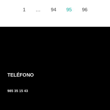
Paginación
1
…
94
95
96
de
entradas
TELÉFONO
985 35 15 43