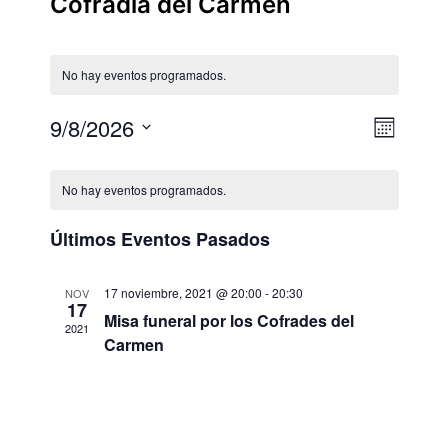
Cofradía del Carmen
la
navegación
No hay eventos programados.
9/8/2026
Nave
Nave
Mes
Selecciona
de
de
Calendario
la
No hay eventos programados.
vista
fecha.
vista
de
de
Últimos Eventos Pasados
Eventos
Even
17 noviembre, 2021 @ 20:00
-
20:30
NOV
17
Misa funeral por los Cofrades del
2021
Carmen