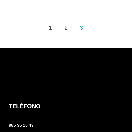
Paginación
1
2
3
de
entradas
TELÉFONO
985 35 15 43